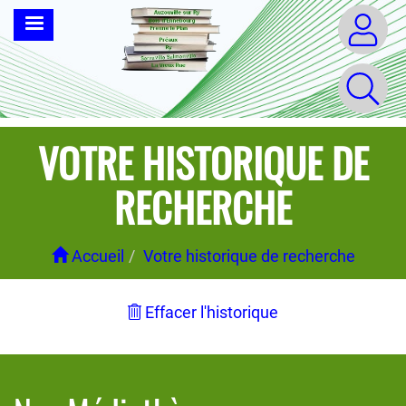
Aller
MENU
au
contenu
principal
VOTRE HISTORIQUE DE
RECHERCHE
Accueil
Votre historique de recherche
Effacer l'historique