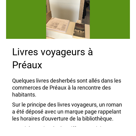
villages que sont Servaville et Salmonville. Arnaud
Quéhé a dévoilé ses deux thrillers.
L'ambiance était chaleureuse et très conviviale. Les
bénévoles de la bibliothèque souhaitent renouveler
cet evenement pour mettre en valeur les talents
littéraires proche de chez nous.
Livres voyageurs à
Préaux
Quelques livres desherbés sont allés dans les
commerces de Préaux à la rencontre des
habitants.
Sur le principe des livres voyageurs, un roman
a été déposé avec un marque page rappelant
les horaires d'ouverture de la bibliothèque.
Merci à Proxi, M look Coiffure, Marie's, Aux
Jardins des Délices, la Pharmacie de Préaux,