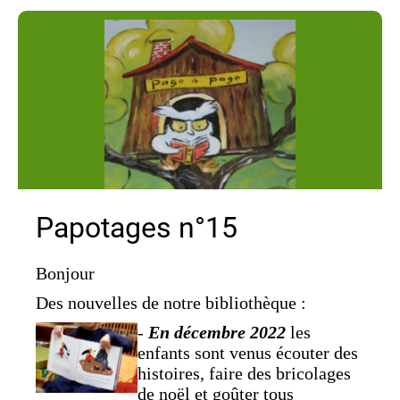
le cabinet Médical, La boulangerie
Chez Céline et Jimmy d'avoir accueilli un
ouvrage.
Bonne lecture à tous.
Papotages n°15
Bonjour
Des nouvelles de notre bibliothèque :
-
En décembre 2022
les
enfants sont venus écouter des
histoires, faire des bricolages
de noël et goûter tous