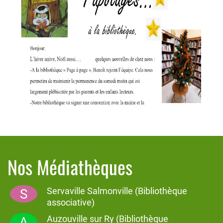
illustrée des dessins de
jeunesse du couturier Yves Saint-Laurent.
Bonne lecture en ce temps de mardi-gras.
da
nielepelee @orange.fr
février 2023.
Nos Médiathèques
Servaville Salmonville (Bibliothèque
S
associative)
Auzouville sur Ry (Bibliothèque
A