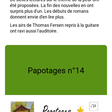
été proposées. La fin des nouvelles en ont
ivres réservés ont été
surpris plus d'un. Les débuts de romans
livrés : D
es BD pour les
donnent envie d'en lire plus.
Les airs de Thomas Fersen repris à la guitare
jeunes, des
ont ravi aussi l'auditoire.
documentaires,
quelques romans et
Une réussite. vivement l'année prochaine !
des romans
policiers
pour les
inconditionnels de
Franck Thilliez.
Papotages n°14
Un cadeau du
Département : une
nouvelle édition de
Madame Bovary